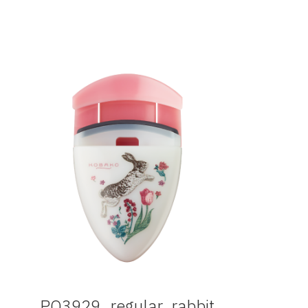
PQ3929_regular_rabbit