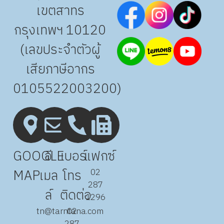
เขตสาทร
กรุงเทพฯ 10120
(เลขประจำตัวผู้
เสียภาษีอากร
0105522003200)
GOOGLE
อี
เบอร์
แฟกซ์
MAP
เมล
โทร
02
287
ล์
ติดต่อ
1296
tn@tarntana.com
02
287